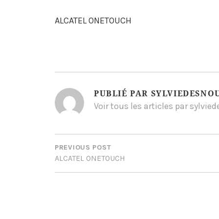
ALCATEL ONETOUCH
PUBLIÉ PAR
SYLVIEDESNO
Voir tous les articles par sylvi
NAVIGATION
DE
PREVIOUS POST
ALCATEL ONETOUCH
L’ARTICLE
ONE THOUGHT ON “
AL