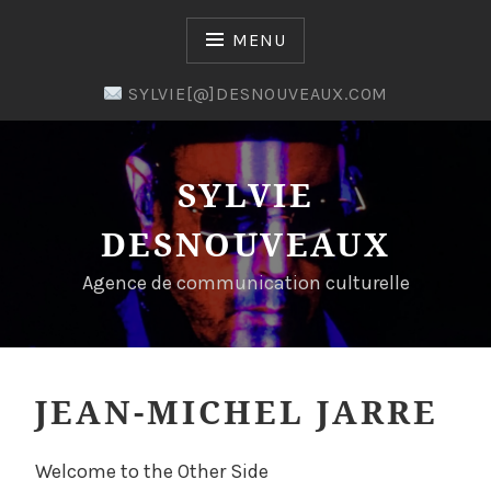
Skip
to
MENU
content
SYLVIE[@]DESNOUVEAUX.COM
SYLVIE
DESNOUVEAUX
Agence de communication culturelle
JEAN-MICHEL JARRE
P
B
I
Welcome to the Other Side
o
Y
N