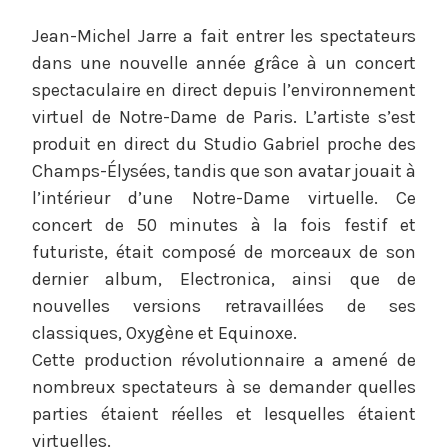
s
s
A
Jean-Michel Jarre a fait entrer les spectateurs
t
y
c
e
l
t
dans une nouvelle année grâce à un concert
d
v
u
spectaculaire en direct depuis l’environnement
o
i
a
virtuel de Notre-Dame de Paris. L’artiste s’est
n
e
l
produit en direct du Studio Gabriel proche des
m
d
i
Champs-Élysées, tandis que son avatar jouait à
a
e
t
l’intérieur d’une Notre-Dame virtuelle. Ce
r
s
é
concert de 50 minutes à la fois festif et
s
n
s
futuriste, était composé de morceaux de son
2
o
1
u
dernier album, Electronica, ainsi que de
,
v
nouvelles versions retravaillées de ses
2
e
classiques, Oxygène et Equinoxe.
0
a
Cette production révolutionnaire a amené de
2
u
nombreux spectateurs à se demander quelles
1
x
parties étaient réelles et lesquelles étaient
virtuelles.