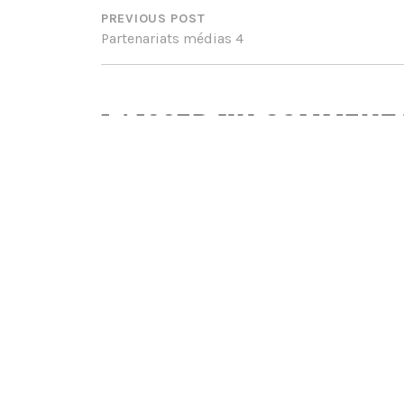
DE
PREVIOUS POST
Partenariats médias 4
L’ARTICLE
LAISSER UN COMMENT
Votre adresse e-mail ne sera pas publiée.
Commentaire