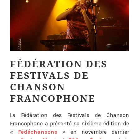
FÉDÉRATION DES
FESTIVALS DE
CHANSON
FRANCOPHONE
T
La Fédération des Festivals de Chanson
y
Francophone a présenté sa sixième édition de
p
«
Fédéchansons
» en novembre dernier
e