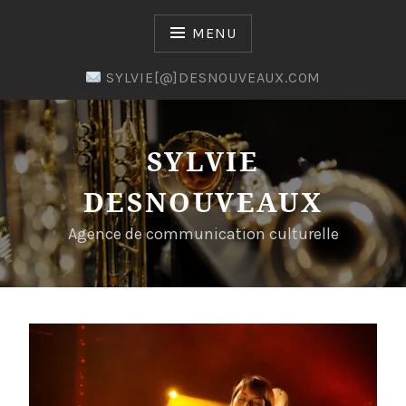
Skip
to
MENU
content
SYLVIE[@]DESNOUVEAUX.COM
SYLVIE
DESNOUVEAUX
Agence de communication culturelle