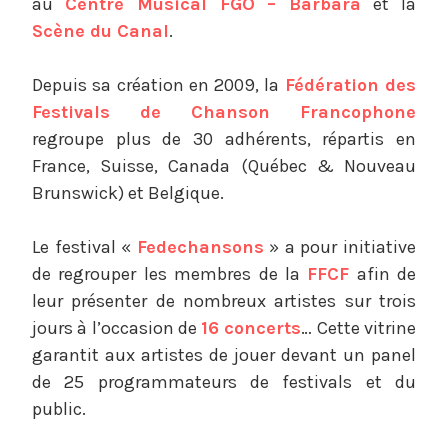
:
au
Centre Musical FGO – Barbara
et la
P
Scène du Canal
.
r
o
Depuis sa création en 2009, la
Fédération des
j
Festivals de Chanson Francophone
e
regroupe plus de 30 adhérents, répartis en
t
France, Suisse, Canada (Québec & Nouveau
s
Brunswick) et Belgique.
2
0
1
Le festival «
Fedechansons
» a pour initiative
9
de regrouper les membres de la
FFCF
afin de
à
leur présenter de nombreux artistes sur trois
2
jours à l’occasion de
16 concerts
… Cette vitrine
0
garantit aux artistes de jouer devant un panel
2
de 25 programmateurs de festivals et du
2
public.